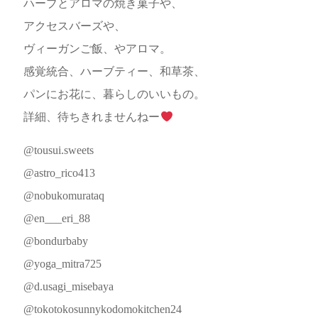
ハーブとアロマの焼き菓子や、
アクセスバーズや、
ヴィーガンご飯、やアロマ。
感覚統合、ハーブティー、和草茶、
パンにお花に、暮らしのいいもの。
詳細、待ちきれませんねー
@tousui.sweets
@astro_rico413
@nobukomurataq
@en___eri_88
@bondurbaby
@yoga_mitra725
@d.usagi_misebaya
@tokotokosunnykodomokitchen24