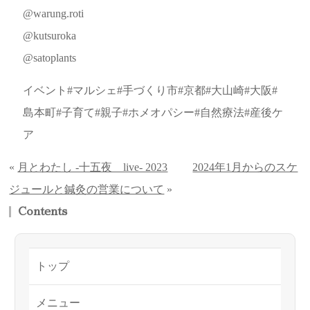
@warung.roti
@kutsuroka
@satoplants
イベント#マルシェ#手づくり市#京都#大山崎#大阪#
島本町#子育て#親子#ホメオパシー#自然療法#産後ケ
ア
«
月とわたし -十五夜 live- 2023
2024年1月からのスケ
ジュールと鍼灸の営業について
»
Contents
トップ
メニュー