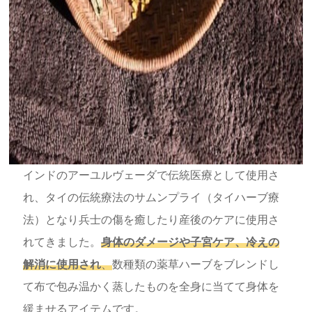
インドのアーユルヴェーダで伝統医療として使用さ
れ、タイの伝統療法のサムンプライ（タイハーブ療
法）となり兵士の傷を癒したり産後のケアに使用さ
れてきました。
身体のダメージや子宮ケア、冷えの
解消に使用され
、
数種類の薬草ハーブをブレンドし
て布で包み温かく蒸したものを全身に当てて身体を
緩ませるアイテムです。