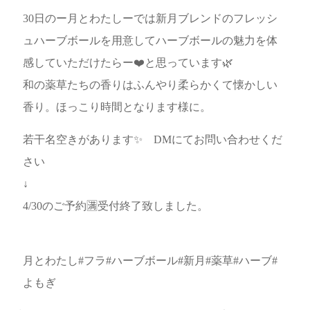
30日のー月とわたしーでは新月ブレンドのフレッシ
ュハーブボールを用意してハーブボールの魅力を体
感していただけたらー❤️と思っています🌿
和の薬草たちの香りはふんやり柔らかくて懐かしい
香り。ほっこり時間となります様に。
若干名空きがあります✨ DMにてお問い合わせくだ
さい
↓
4/30のご予約🈵受付終了致しました。
月とわたし#フラ#ハーブボール#新月#薬草#ハーブ#
よもぎ