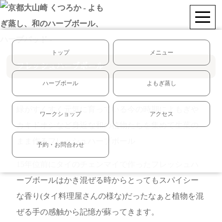
トップ
メニュー
フレッシュハーブボール
ハーブボール
よもぎ蒸し
緑がすくすく元気に育っている今の時期によもぎや
ワークショップ
アクセス
カキドオシなど身近な和の植物たちを集めて生葉の
まま作るフレッシュハーブボール
予約・お問合わせ
15年位前にタイのチェンマイで作ったフレッシュハ
ーブボールはかき混ぜる時からとってもスパイシー
な香り(タイ料理屋さんの様な)だったなぁと植物を混
ぜる手の感触から記憶が蘇ってきます。