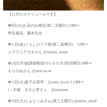
【11月のスケジュールです】
✾8日(火)お花のお稽古(第二火曜日) 13時〜
艸去風流 藤本先生
✾11日(金)くらしのフラ部(第二金曜日) 11時〜
ニウラニアカネさん @niulani_akane
✾14日(月)放課後教室(小2.小3) 月2回月曜日16時〜
もりのねさん @mori.no.ne
✾15日(火)親子占星学 @astro_rico413 10時〜
(→主催 タネと芽さん @tanetome
✾19日(土)とぉとぅみさん(第三土曜日) @tatebe_shin9