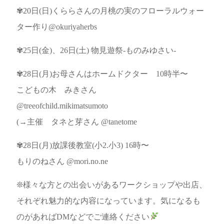
✾20日(日)くららさんの月桃の実のフローラルウォー
ター作り@okuriyaherbs
✾25日(金)、26日(土) 物見遊祭-ものみゆさい-
✾28日(月)お母さんはホームドクター 10時半〜
こどもの木 みきさん
@treeofchild.mikimatsumoto
(→主催 タネと芽さん @tanetome
✾28日(月)放課後教室(小2.小3) 16時〜
もりのねさん @mori.no.ne
❊様々な方との出会いがあるワークショップや出店、
それぞれ魅力的な内容になっています。気になるも
のがあればDMなどでご連絡ください