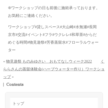
❊ワークショップの日も前後に施術承っております。
お気軽にご連絡ください。
ワークショップ#貸しスペース#大山崎#水無瀬#長岡
京市#交流#イベント#フラ#ウクレレ#和草茶#からだ
めぐる時間#物見遊祭#芳香蒸留水#フローラルウォー
ター
«
物見遊祭 ものみゆさい おもてなしウィーク2022
く
ららさんの蒸留体験会(ハーブウォーター作り）ワークショ
ップ
»
Contents
トップ