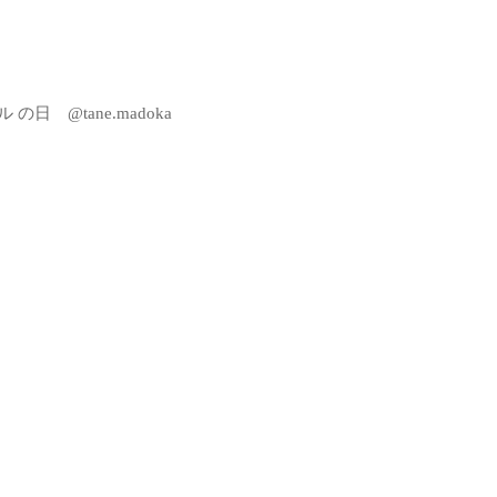
日 @tane.madoka