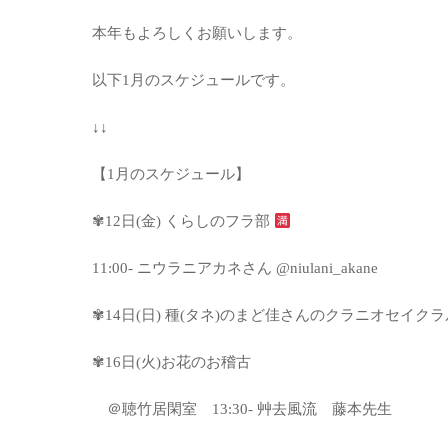
本年もよろしくお願いします。
以下1月のスケジュールです。
↓↓
【1月のスケジュール】
✾12日(金) くらしのフラ部
11:00- ニウラニアカネさん @niulani_akane
✾14日(日) 種(タネ)のまど佳さんのクラニオセイク
✾16日(火)お花のお稽古
＠聴竹居閑室 13:30- 艸去風流 藤本先生