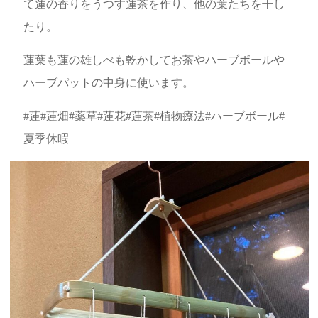
て蓮の香りをうつす蓮茶を作り、他の葉たちを干し
たり。
蓮葉も蓮の雄しべも乾かしてお茶やハーブボールや
ハーブパットの中身に使います。
#蓮#蓮畑#薬草#蓮花#蓮茶#植物療法#ハーブボール#
夏季休暇