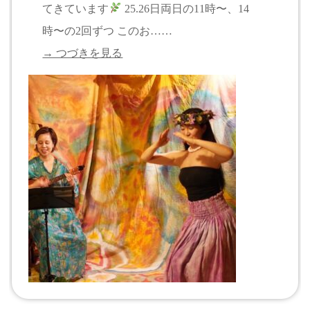
てきています
25.26日両日の11時〜、14
時〜の2回ずつ このお……
→ つづきを見る