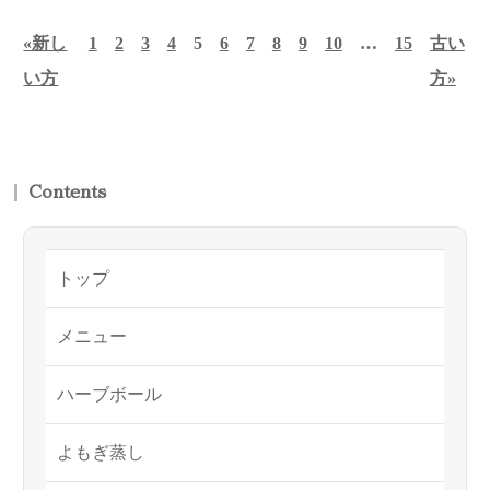
«新し
投
1
2
3
4
5
6
7
8
9
10
…
15
古い
い方
稿
方»
の
ペ
ー
Contents
ジ
送
トップ
り
メニュー
ハーブボール
よもぎ蒸し