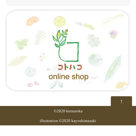
↑
©2020 kutsuroka
illustration ©2020 kayoshimazaki