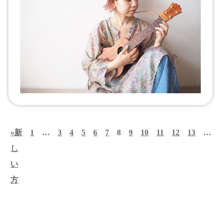
«新
投
1
…
3
4
5
6
7
8
9
10
11
12
13
…
し
稿
い
の
方
ペ
ー
ジ