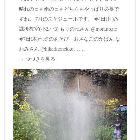
晴れの日も雨の日もどちらもやっぱり必要で
すね。 7月のスケジュールです。 ✾4日(月)放
課後教室(小2.小3) もりのねさん @mori.no.ne
✾7日(木)七夕のあそび おさなごのかばん な
おみさん @hikarinonekko…….
→ つづきを見る